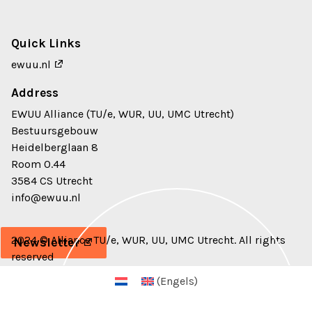
Quick Links
ewuu.nl
Address
EWUU Alliance (TU/e, WUR, UU, UMC Utrecht)
Bestuursgebouw
Heidelberglaan 8
Room 0.44
3584 CS Utrecht
info@ewuu.nl
2024 © Alliance TU/e, WUR, UU, UMC Utrecht. All rights
Newsletter
reserved
(
Engels
)