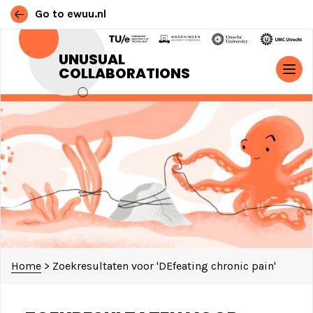
Go to ewuu.nl
Ga naar de inhoud
UNUSUAL
COLLABORATIONS
HOOFDNAVIGATIE
Home
>
Zoekresultaten voor 'DEfeating chronic pain'